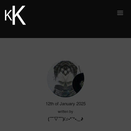
12th of January 2025
written by
(￣▽￣)/♫•*¨*•.¸¸♪